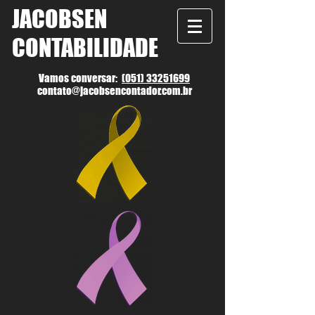
JACOBSEN
CONTABILIDADE
Vamos conversar:
(051) 33251699
contato@jacobsencontador.com.br