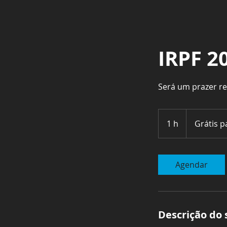
IRPF 2
Será um prazer r
Grátis
para
1 h
1
Grátis p
Clientes
Agendar
Descrição do 