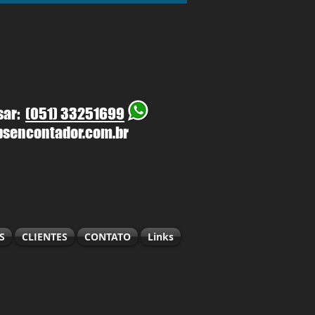
sar:
(051) 33251699
sencontador.com.br
S
CLIENTES
CONTATO
Links